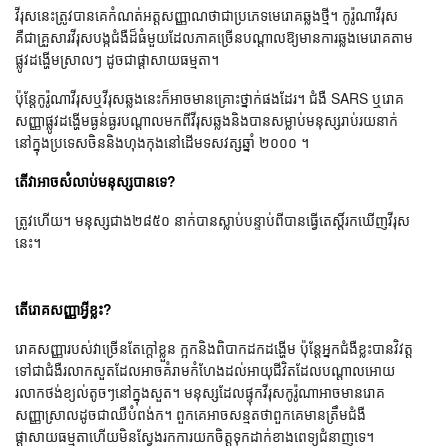
វីរុសនេះត្រូវបានគេកំណត់អត្តសញ្ញាណថាជាប្រភេទមេរោគឆ្លងថ្មី។ កូរ៉ូណាវីរុស
គឺជាគ្រួសារវីរុសបង្កជំងឺដ៏ធំមួយដែលភាគច្រើនបណ្តាលឱ្យមានការឆ្លងមេរោគតាម
ផ្លូវដង្ហើមស្រាលៗ ដូចជាផ្តាសាយធម្មតា។
ប៉ុន្តែកូរ៉ូណាវីរុសឬវីរុសឆ្លងនេះក៏អាចមានគ្រោះថ្នាក់ផងដែរ។ ជំងឺ SARS ឬរោគ
សញ្ញាផ្លូវដង្ហើមធ្ងន់ធ្ងរបណ្តាលមកពីវីរុសឆ្លងនិងបានសម្លាប់មនុស្សរាប់រយនាក់
នៅក្នុងប្រទេសចិននិងហុងកុងនៅដើមទសវត្សឆ្នាំ ២០០០ ។
តើវាអាចសំលាប់មនុស្សបានទេ?
ត្រូវហើយ។ មនុស្សជាង២៨៥០ នាក់បានស្លាប់បន្ទាប់ពីបានធ្វើតេស្តិ៍រកឃើញវីរុស
នេះ។
តើរោគសញ្ញាអ្វីខ្លះ?
រោគសញ្ញារបស់វាច្រើនតែក្តៅខ្លួន ក្អកនិងពិបាកដកដង្ហើម ប៉ុន្តែអ្នកជំងឺខ្លះបានវិវត្ត
ទៅជាជំងឺរលាកសួតដែលអាចគំរាមកំហែងដល់អាយុជីវិតដែលបណ្តាលអោយ
រលាកថង់ខ្យល់តូចៗនៅក្នុងសួត។ មនុស្សដែលផ្ទុកវីរុសកូរ៉ូណាអាចមានរោគ
សញ្ញាស្រាលដូចជាឈឺបំពង់ក។ ពួកគេអាចសន្មតថាពួកគេមានត្រឹមជំងឺ
ផ្តាសាយធម្មតាហើយមិនស្វែងរកការយកចិត្តទុកដាក់ខាងពេទ្យជំនាញទេ។