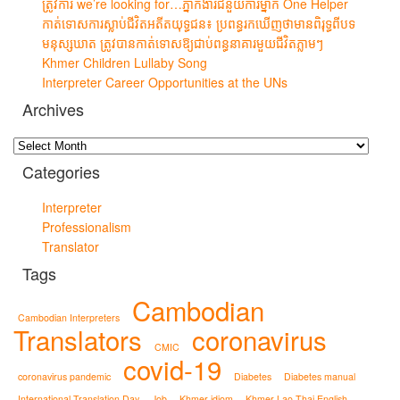
ត្រូវការ we’re looking for…ភ្នាក់ងារជំនួយការម្នាក់ One Helper
កាត់ទោសការស្លាប់ជីវិតអតីតយុទ្ធជន៖ ប្រពន្ធរកឃើញថាមានពិរុទ្ធពីបទ
មនុស្សឃាត ត្រូវបានកាត់ទោសឱ្យជាប់ពន្ធនាគារមួយជីវិតភ្លាមៗ
Khmer Children Lullaby Song
Interpreter Career Opportunities at the UNs
Archives
Archives
Categories
Interpreter
Professionalism
Translator
Tags
Cambodian
Cambodian Interpreters
Translators
coronavirus
CMIC
covid-19
coronavirus pandemic
Diabetes
Diabetes manual
International Translation Day
Job
Khmer idiom
Khmer Lao Thai English