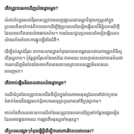
តើវាត្រូវបានរកឃើញយ៉ាងដូចម្តេច?
លំដាប់ហ្សែនរបស់វីរុសនេះត្រូវបានចេញផ្សាយដោយអ្នកវិទ្យាសាស្ត្រនៅក្នុង
ប្រទេសចិនទៅកាន់ពិភពលោកដើម្បីឱ្យប្រទេសដទៃទៀតធ្វើរោគវិនិច្ឆ័យករណីថ្មី
ដែលអាចកើតមានយ៉ាងឆាប់រហ័ស។ ការណ៍នេះជួយប្រទេសដទៃទៀតឆ្លើយតប
យ៉ាងរហ័សចំពោះការផ្ទុះឡើងនៃជំងឺ។
ដើម្បីទប់ស្កាត់វីរុស អាកាសយានដ្ឋានកំពុងរកមេរោគឆ្លងនេះដោយការត្រួតពិនិត្យ
សីតុណ្ហភាព។ ប៉ុន្តែដូចវីរុសទាំងអស់ដែរ វាមានរយៈពេលភ្ញាស់របស់វាមានន័យថា
ការរកឃើញមិនតែងតែអាចកើតមាននោះទេព្រោះរោគសញ្ញាមិនទាន់លេ
ចចេញមក។
តើវាចាប់ផ្តើមនិងរាលដាលយ៉ាងដូចម្តេច?
ករណីដំបូងដែលត្រូវបានគេដឹងគឺស្ថិតក្នុងចំណោមមនុស្សដែលនៅជាប់ឬមាន
ទំនាក់ទំនងនឹងផ្សារលក់ដុំអាហារសមុទ្រហួណាននៅទីក្រុងវូហាន។
ចាប់តាំងពីពេលនោះមកករណីទាំងនេះត្រូវបានគេរកឃើញនៅកន្លែងផ្សេងទៀត
ដែលអាចឆ្លងតាមរយៈការឆ្លងពីមនុស្សទៅមនុស្ស។
តើប្រទេសផ្សេងៗកំពុងធ្វើអ្វីដើម្បីការពារការរីករាលដាលនេះ?