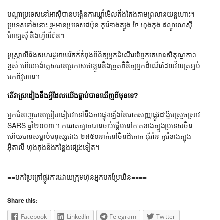
បណ្តាប្រទេសនៅអាស៊ីបានបង្កើនការឃ្លាំមើលតឹងតែងតាមព្រលានយន្តហោះ។
ប្រទេសទាំងនោះ រួមមានប្រទេសជប៉ុន កូរ៉េខាងត្បូង ថៃ ហុងកុង ឥណ្ឌូណេស៊ី
ម៉ាឡេស៊ី និងហ្វីលីពីន។
អូស្រ្តាលីនិងសហរដ្ឋអាមេរិកក៏កំពុងពិនិត្យអ្នកដំណើរបើពួកគេមានសីតុណ្ហភាព
ខ្ពស់ ហើយអង់គ្លេសបានប្រកាសថាខ្លួននឹងត្រួតពិនិត្យអ្នកដំណើរដែលវិលត្រឡប់
មកពីវូហាន។
តើវាស្រដៀងនឹងអ្វីដែលយើងធ្លាប់បានឃើញពីមុនទេ?
អ្នកជំនាញបានប្រៀបធៀបវាទៅនឹងការផ្ទុះឡើងនៃរោគសញ្ញាផ្លូវដង្ហើមស្រួចស្រាវ
SARS ឆ្នាំ២០០៣ ។ ការរាតត្បាតបានចាប់ផ្តើមនៅភាគខាងត្បូងប្រទេសចិន
ហើយបានសម្លាប់មនុស្សជាង ២៨៥០នាក់នៅចិនដីគោក អ៊ីរ៉ាន កូរ៉េខាងត្បុង
អ៊ីតាលី ហុងកុងនិងកន្លែងផ្សេងទៀត។
==បកប្រែក្រៅផ្លូវការដោយក្រុមហ៊ុនអ្នកបកប្រែឃីន====
Share this:
Facebook
LinkedIn
Telegram
Twitter