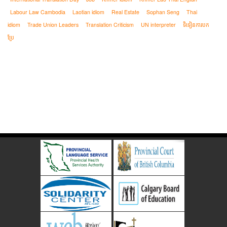
Labour Law Cambodia
Laotian idiom
Real Estate
Sophan Seng
Thai
idiom
Trade Union Leaders
Translation Criticism
UN interpreter
ទិទៀនការបក
ប្រែ