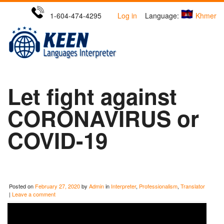
1-604-474-4295
Log in
Language:
Khmer
Let fight against
CORONAVIRUS or
COVID-19
Posted on
February 27, 2020
by
Admin
in
Interpreter
,
Professionalism
,
Translator
|
Leave a comment